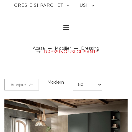
GRESIE SI PARCHET
USI
Acasa
Mobilier
Dressing
DRESSING USI GLISANTE
Modern
Aranjare -/+