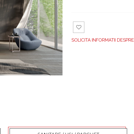
Ad
SOLICITA INFORMATII DESP
aug
a la
fav
orit
e