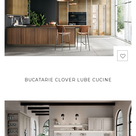
BUCATARIE CLOVER LUBE CUCINE