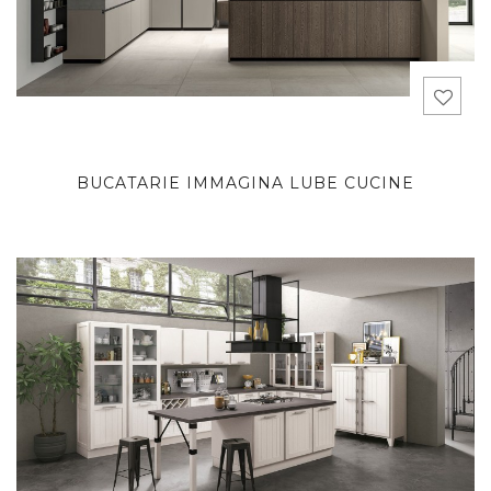
BUCATARIE IMMAGINA LUBE CUCINE