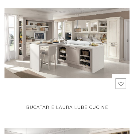
BUCATARIE LAURA LUBE CUCINE