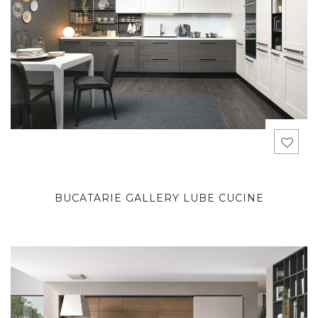
BUCATARIE GALLERY LUBE CUCINE