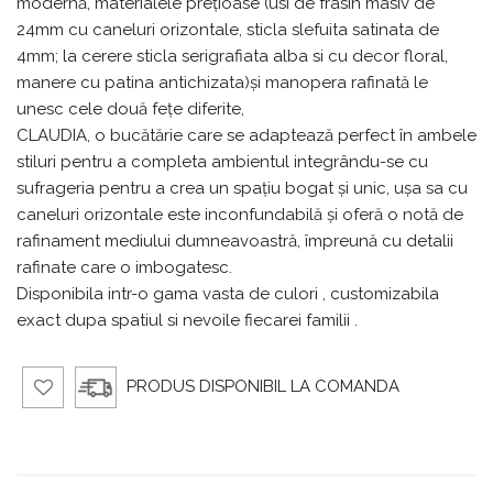
modernă, materialele prețioase (usi de frasin masiv de
24mm cu caneluri orizontale, sticla slefuita satinata de
4mm; la cerere sticla serigrafiata alba si cu decor floral,
manere cu patina antichizata)și manopera rafinată le
unesc cele două fețe diferite,
CLAUDIA, o bucătărie care se adaptează perfect în ambele
stiluri pentru a completa ambientul integrându-se cu
sufrageria pentru a crea un spațiu bogat și unic, ușa sa cu
caneluri orizontale este inconfundabilă și oferă o notă de
rafinament mediului dumneavoastră, împreună cu detalii
rafinate care o imbogatesc.
Disponibila intr-o gama vasta de culori , customizabila
exact dupa spatiul si nevoile fiecarei familii .
PRODUS DISPONIBIL LA COMANDA
Ad
aug