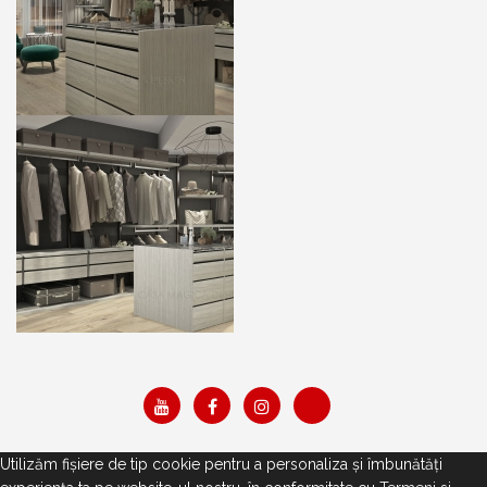
Utilizăm fişiere de tip cookie pentru a personaliza și îmbunătăți