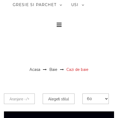
GRESIE SI PARCHET
USI
CASA MAGICA DESIGN
interior design . italian
furniture
Acasa
Baie
Cazi de baie
Aranjare -/+
Alegeti stilul