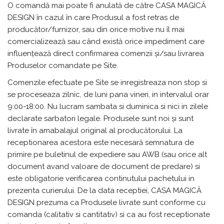
O comandă mai poate fi anulată de către CASA MAGICĂ
DESIGN în cazul în care Produsul a fost retras de
producător/furnizor, sau din orice motive nu îl mai
comercializează sau când există orice impediment care
influențează direct confirmarea comenzii și/sau livrarea
Produselor comandate pe Site.
Comenzile efectuate pe Site se inregistreaza non stop si
se proceseaza zilnic, de luni pana vineri, in intervalul orar
9:00-18:00. Nu lucram sambata si duminica si nici in zilele
declarate sarbatori legale. Produsele sunt noi și sunt
livrate în amabalajul original al producătorului. La
receptionarea acestora este necesară semnatura de
primire pe buletinul de expediere sau AWB (sau orice alt
document avand valoare de document de predare) si
este obligatorie verificarea continutului pachetului in
prezenta curierului. De la data receptiei, CASA MAGICĂ
DESIGN prezuma ca Produsele livrate sunt conforme cu
comanda (calitativ si cantitativ) si ca au fost receptionate