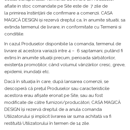
aflate in stoc comandate pe Site este de 7 zile de
la primirea înstiințării de confirmare a comenzii. CASA
MAGICĂ DESIGN iși rezervă dreptul ca, în anumite situatii, sa
extinda termenul de livrare, in conformitate cu Termenii si
conditiile.
In cazul Produselor disponibile la comanda, termenul de
livrare al acestora variază intre 4 – 6 saptamani, putând fi
extins în anumite situații precum, perioada sărbătorilor,
existența promoțiilor, când volumul vânzărilor cresc, greve,
epidemii, inundații etc.
Dacă în situația în care, după lansarea comenzii, se
descoperă că prețul Produselor sau caracteristicile
acestora erau afișate eronat pe Site, sau au fost
modificate de către furnizori/producători, CASA MAGICĂ
DESIGN își rezervă dreptul de a anula comanda
Utilizatorului și implicit livrarea iar suma achitată va fi
restituită Utilizatorului în termen de 14 zile.