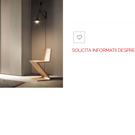
Ad
SOLICITA INFORMATII DESP
aug
a la
fav
orit
e