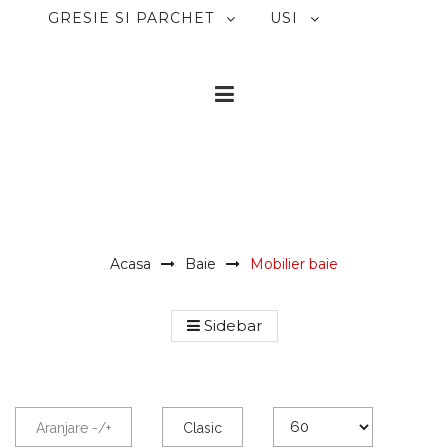
GRESIE SI PARCHET
USI
CASA MAGICA DESIGN
interior design . italian
Acasa
Baie
Mobilier baie
furniture
Sidebar
Aranjare -/+
Clasic