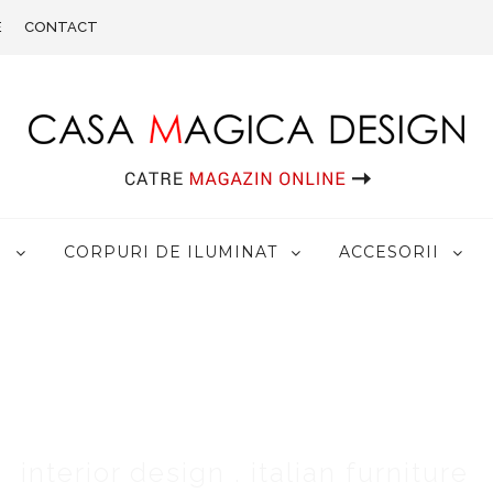
E
CONTACT
R
CORPURI DE ILUMINAT
ACCESORII
CASA MAGICA DESIGN
interior design . italian furniture